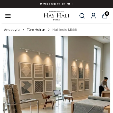
1950'den Bugüne Tercihiniz
0
Anasayfa
Tüm Halılar
Halı İndia M668