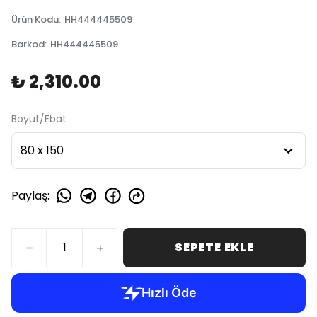
Ürün Kodu
:
HH444445509
Barkod
:
HH444445509
₺ 2,310.00
Boyut/Ebat
Paylaş
:
SEPETE EKLE