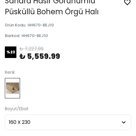
Sahara Hasır Görünümlü
Püsküllü Bohem Örgü Halı
Ürün Kodu
:
HH670-BEJ10
Barkod
:
HH670-BEJ10
₺ 7,227.99
%
23
₺ 5,559.99
Renk
Boyut/Ebat