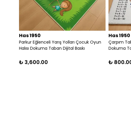
Has 1950
Has 1950
ALI
Parkur Eğlenceli Yarış Yolları Çocuk Oyun
Çarpım Tabl
Halısı Dokuma Taban Dijital Baskı
Dokuma Tab
₺ 3,600.00
₺ 800.0