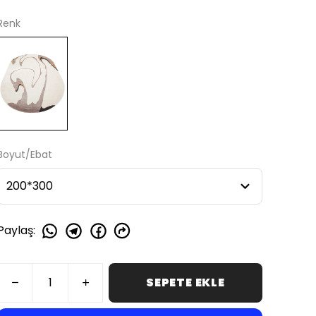
Renk
Boyut/Ebat
Paylaş
:
SEPETE EKLE