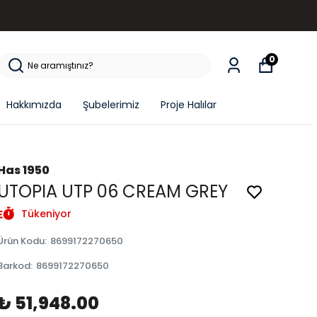
0
Hakkımızda
Şubelerimiz
Proje Halılar
Has 1950
UTOPIA UTP 06 CREAM GREY
Tükeniyor
Ürün Kodu
:
8699172270650
Barkod
:
8699172270650
₺ 51,948.00