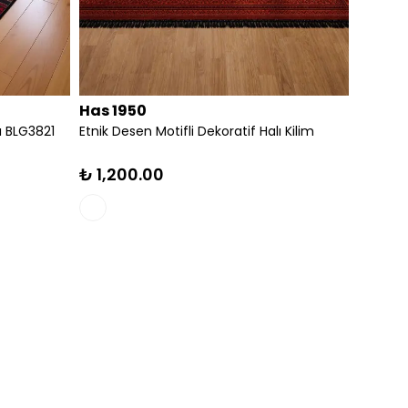
Has 1950
Has 1
ı BLG3821
Etnik Desen Motifli Dekoratif Halı Kilim
RENKLİ
DEKORAT
₺ 1,200.00
₺ 3,6