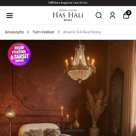
1950'den Bugüne Tercihiniz
0
Anasayfa
Tüm Halılar
Ahenk 04 Red Navy