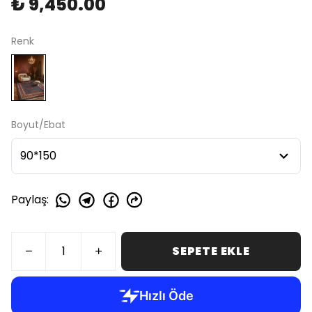
₺ 9,450.00
Renk
Boyut/Ebat
Paylaş
:
SEPETE EKLE