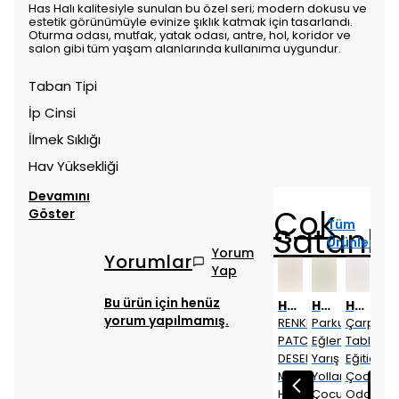
Has Halı kalitesiyle sunulan bu özel seri; modern dokusu ve
estetik görünümüyle evinize şıklık katmak için tasarlandı.
Oturma odası, mutfak, yatak odası, antre, hol, koridor ve
salon gibi tüm yaşam alanlarında kullanıma uygundur.
Taban Tipi
İp Cinsi
İlmek Sıklığı
Hav Yüksekliği
Devamını
Çok
Göster
Tüm
Satanla
Ürünler
Yorum
Yorumlar
Yap
Bu ürün için henüz
Has 1950
Has 1950
Has 1950
Has 1950
Has 1950
Has 1950
Has 1950
Has 1950
yorum yapılmamış.
Parkur
Çarpım
Dokuma
Etnik
RENKLİ
Parkur
Çarpım
Do
Eğlenceli
Tablosu
Tabanlı
Desen
PATCWORK
Eğlenceli
Tablosu
Tab
Yarış
Eğitici
Dijital
Motifli
DESEN
Yarış
Eğitici
Diji
Yolları
Çocuk
Baskı
Dekoratif
MODERN
Yolları
Çocuk
Bas
Çocuk
Odası
Halı
Halı
HALI
Çocuk
Odası
Hal