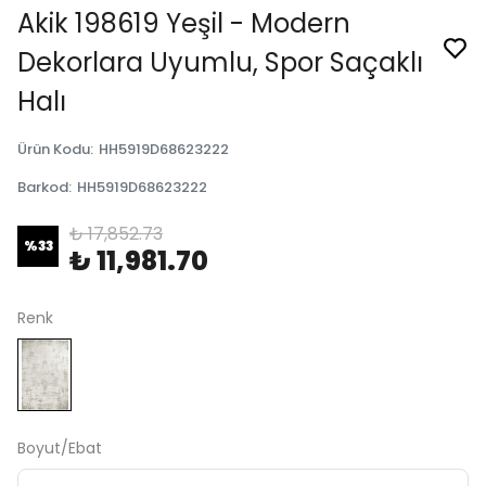
Akik 198619 Yeşil - Modern
Dekorlara Uyumlu, Spor Saçaklı
Halı
Ürün Kodu
:
HH5919D68623222
Barkod
:
HH5919D68623222
₺ 17,852.73
%
33
₺ 11,981.70
Renk
Boyut/Ebat