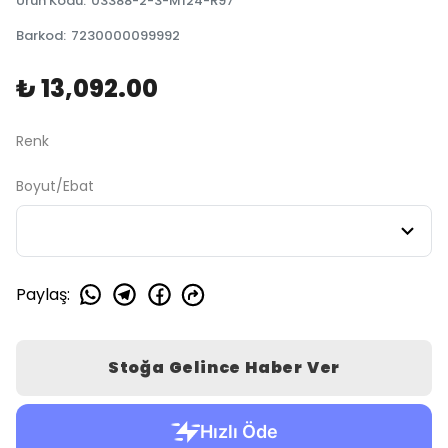
Ürün Kodu
:
03388-2-3-M124-R97
Barkod
:
7230000099992
₺ 13,092.00
Renk
Boyut/Ebat
Paylaş
:
Stoğa Gelince Haber Ver