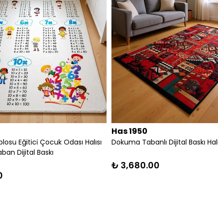
Has 1950
ESEN MODERN HALI
Parkur Eğlenceli Yarış Yolları Çocuk Oyun
Halısı Dokuma Taban Dijital Baskı
₺ 3,600.00