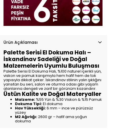
Ürün Açıklaması
Palette Serisi El Dokuma Halı –
İskandinav Sadeliği ve Doğal
Malzemelerin Uyumlu Buluşması
Palette Serisi El Dokuma Halı, %100 naturel içerikli yün,
viskon ve pamuk karışımıyla hem hafif hem de tok
yapısıyla dikkat çeker. İskandinav stilinin yalın şıklığını
yansıtan bu seri, salon ve oturma odası gibi yaşam
alanlarına dengeli ve zarif bir görünüm kazandırır.
Üstün Kalite ve Doğal Materyaller
Malzeme:
%55 Yün & %30 Viskon & %15 Pamuk
Dokuma Tipi:
El dokuma
Hav Yüksekliği:
6 mm – ince ve pürüzsüz
yüzey
M2 Ağırlığı:
2600 gr – hafif ama yoğun
dokuma