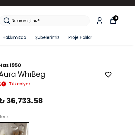
0
Hakkımızda
Şubelerimiz
Proje Halılar
Has 1950
Aura WhıBeg
Tükeniyor
₺ 36,733.58
Renk