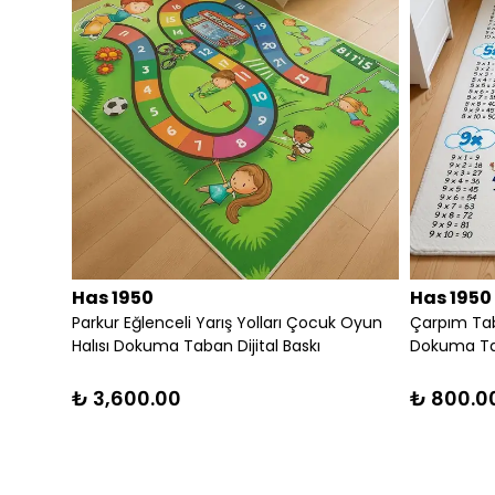
Has 1950
Has 1950
Etnik Desen Motifli Dekoratif Halı Kilim
RENKLİ PATCWORK D
DEKORATİF KİLİM
₺ 1,200.00
₺ 3,680.00