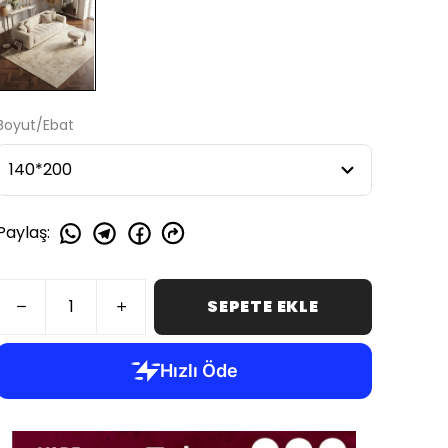
Boyut/Ebat
Paylaş
:
SEPETE EKLE