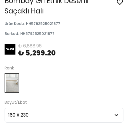
Bombay Gri Etnik Desenli
Saçaklı Halı
Ürün Kodu
:
HH5792525021877
Barkod
:
HH5792525021877
₺ 6,888.96
%
23
₺ 5,299.20
Renk
Boyut/Ebat