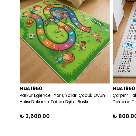
Has 1950
Has 1950
821
Etnik Desen Motifli Dekoratif Halı Kilim
RENKLİ PATCW
DEKORATİF KİL
₺ 1,200.00
₺ 3,680.0