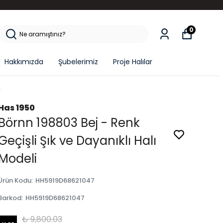
0
Hakkımızda
Şubelerimiz
Proje Halılar
i
Has 1950
Börnn 198803 Bej - Renk
Geçişli Şık ve Dayanıklı Halı
Modeli
Ürün Kodu
:
HH5919D68621047
Barkod
:
HH5919D68621047
₺ 9,800.03