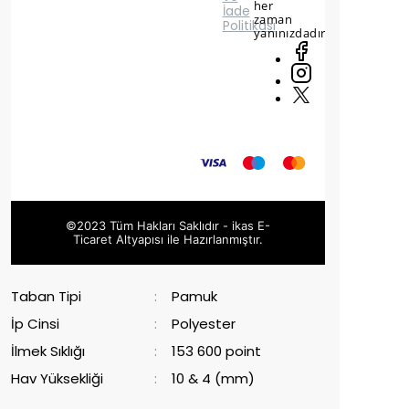
her
İade
zaman
Politikası
yanınızdadır.
©2023 Tüm Hakları Saklıdır - ikas E-
Ticaret
Altyapısı ile Hazırlanmıştır.
Taban Tipi
:
Pamuk
İp Cinsi
:
Polyester
İlmek Sıklığı
:
153 600 point
Hav Yüksekliği
:
10 & 4 (mm)