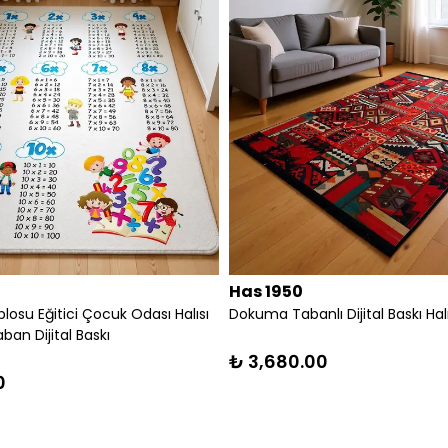
Has 1950
ORK DESEN MODERN HALI
Parkur Eğlenceli Yarış Yolları Çocu
İM
Halısı Dokuma Taban Dijital Baskı
0
₺ 3,600.00