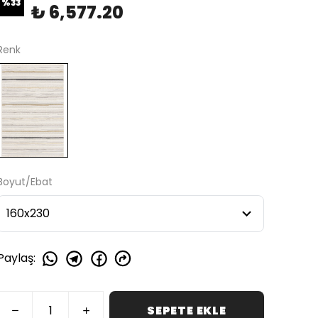
%
33
₺ 6,577.20
Renk
Boyut/Ebat
Paylaş
:
SEPETE EKLE