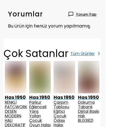
Yorumlar
Yorum Yap
Bu ürün için henüz yorum yapılmamış.
Çok Satanlar
Tüm Ürünler
0
Has 1950
Has 1950
Has 1950
Has 1950
Has 1950
RENKLİ
Parkur
Çarpım
Dokuma
Etnik
PATCWORK
Eğlenceli
Tablosu
Tabanlı
Desen
DESEN
Yarış
Eğitici
Dijital Baskı
Motifli
MODERN
Yolları
Çocuk
Halı
Dekoratif
HALI
Çocuk
Odası
BLG3821
Halı Kilim
DEKORATİF
Oyun Halısı
Halısı