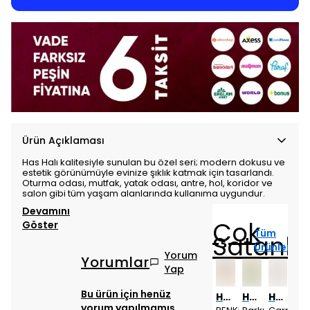
Ürün Açıklaması
Has Halı kalitesiyle sunulan bu özel seri; modern dokusu ve
estetik görünümüyle evinize şıklık katmak için tasarlandı.
Oturma odası, mutfak, yatak odası, antre, hol, koridor ve
salon gibi tüm yaşam alanlarında kullanıma uygundur.
Devamını
Çok
Göster
Tüm
Satanla
Ürünler
Yorum
Yorumlar
Yap
Bu ürün için henüz
Has 1950
Has 1950
Has 1950
Has 1950
Has 1950
Has 1950
Has 1950
Has 1950
yorum yapılmamış.