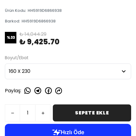
Ürün Kodu
:
HH5919D6866938
Barkod
:
HH5919D6866938
₺ 14,044.29
%
33
₺ 9,425.70
Boyut/Ebat
Paylaş
:
SEPETE EKLE