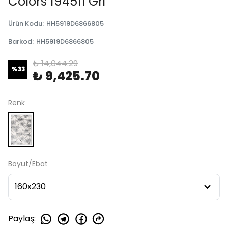
Colors 194511 Gri
Ürün Kodu
:
HH5919D6866805
Barkod
:
HH5919D6866805
₺ 14,044.29
%
33
₺ 9,425.70
Renk
Boyut/Ebat
Paylaş
: