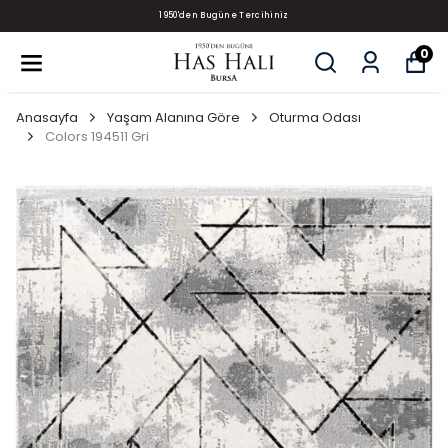
1950'den Bugüne Tercihiniz
0
Anasayfa
Yaşam Alanına Göre
Oturma Odası
Colors 194511 Gri