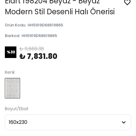
Elart 198204 Beyaz - Beyaz
Modern Stil Desenli Halı Önerisi
Ürün Kodu
:
HH5919D68619865
Barkod
:
HH5919D68619865
₺ 11,669.38
%
33
₺ 7,831.80
Renk
Boyut/Ebat