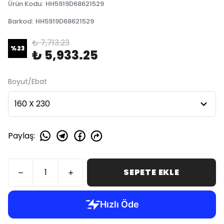
Ürün Kodu
:
HH5919D68621529
Barkod
:
HH5919D68621529
₺ 7,713.23
%
23
₺ 5,933.25
Boyut/Ebat
Paylaş
:
SEPETE EKLE