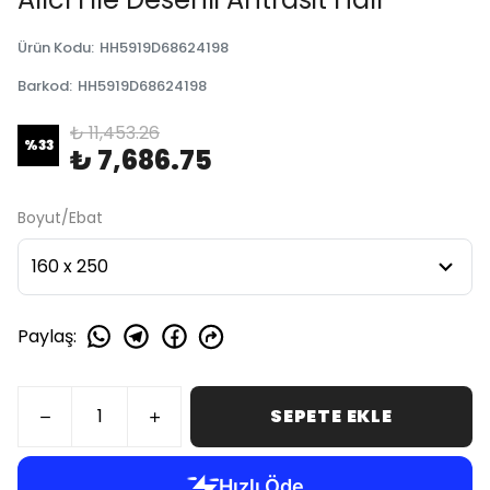
Ürün Kodu
:
HH5919D68624198
Barkod
:
HH5919D68624198
₺ 11,453.26
%
33
₺ 7,686.75
Boyut/Ebat
Paylaş
:
SEPETE EKLE