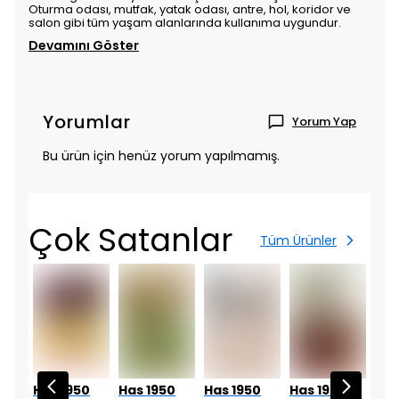
Oturma odası, mutfak, yatak odası, antre, hol, koridor ve
salon gibi tüm yaşam alanlarında kullanıma uygundur.
Devamını Göster
Yorumlar
Yorum Yap
Bu ürün için henüz yorum yapılmamış.
Çok Satanlar
Tüm Ürünler
0
Has 1950
Has 1950
Has 1950
Has 1950
Has