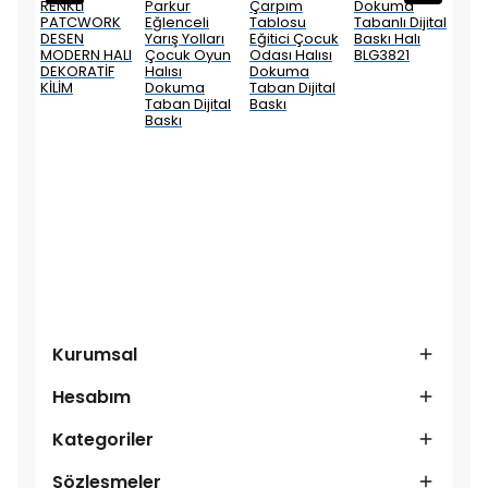
sen
RENKLİ
Parkur
Çarpım
Dokuma
Etni
PATCWORK
Eğlenceli
Tablosu
Tabanlı Dijital
Motif
 Halı
DESEN
Yarış Yolları
Eğitici Çocuk
Baskı Halı
Deko
MODERN HALI
Çocuk Oyun
Odası Halısı
BLG3821
Kili
DEKORATİF
Halısı
Dokuma
KİLİM
Dokuma
Taban Dijital
Taban Dijital
Baskı
Baskı
Kurumsal
Hesabım
Kategoriler
Sözleşmeler