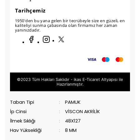
Tarihçemiz
1950'den bu yana gelen bir tecrübeyle size en güzeli, en
kaliteliyi sunma çabasında olan firmamız her zaman
yanınızdadır.
©2023 Tüm Hakları Saklıdır - ikas E-Ticaret
Altyapısı ile
Hazırlanmıştır.
Taban Tipi
:
PAMUK
İp Cinsi
:
VİSCON AKRİLİK
İlmek Sıklığı
:
48X127
Hav Yüksekliği
:
8 MM