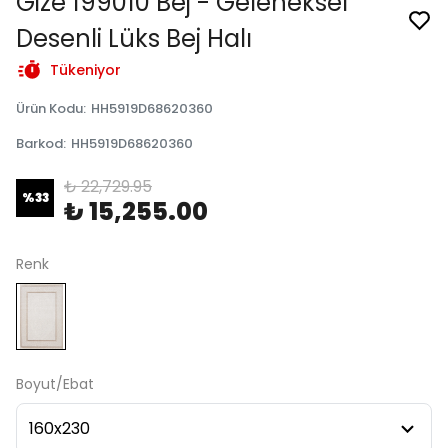
Gize 199010 Bej - Geleneksel
Desenli Lüks Bej Halı
Tükeniyor
Ürün Kodu
:
HH5919D68620360
Barkod
:
HH5919D68620360
₺ 22,729.95
%
33
₺ 15,255.00
Renk
Boyut/Ebat