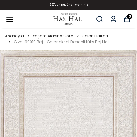
1950'den Bugüne Tercihiniz
0
Anasayfa
Yaşam Alanına Göre
Salon Halıları
Gize 199010 Bej - Geleneksel Desenli Lüks Bej Halı