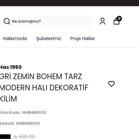
0
Hakkımızda
Şubelerimiz
Proje Halılar
Has 1950
GRİ ZEMİN BOHEM TARZ
MODERN HALI DEKORATİF
KİLİM
Ürün Kodu
:
HHBHM8100
Barkod
:
HHBHM8100
₺ 598.00