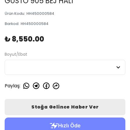
GUSTO 905 BEJ HALI
Ürün Kodu
:
HH450000584
Barkod
:
HH450000584
₺ 8,550.00
Boyut/Ebat
Paylaş
:
Stoğa Gelince Haber Ver