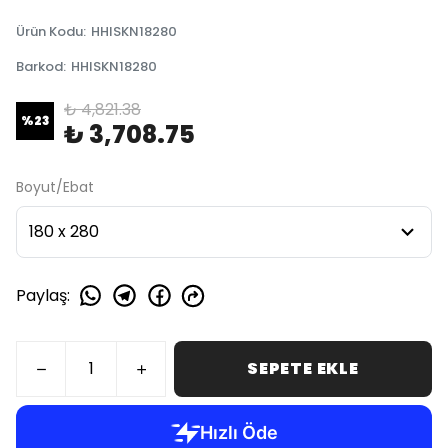
Ürün Kodu
:
HHISKN18280
Barkod
:
HHISKN18280
₺ 4,821.38
%
23
₺ 3,708.75
Boyut/Ebat
Paylaş
:
SEPETE EKLE