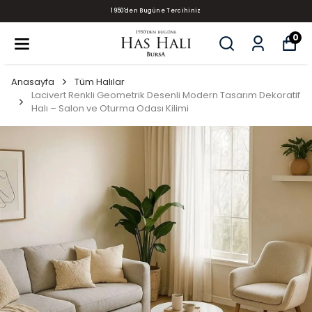
1950'den Bugüne Tercihiniz
0
Anasayfa
Tüm Halılar
Lacivert Renkli Geometrik Desenli Modern Tasarım Dekoratif
Halı – Salon ve Oturma Odası Kilimi