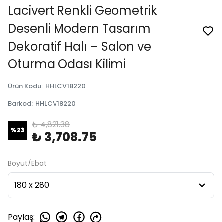
Lacivert Renkli Geometrik
Desenli Modern Tasarım
Dekoratif Halı – Salon ve
Oturma Odası Kilimi
Ürün Kodu
:
HHLCV18220
Barkod
:
HHLCV18220
₺ 4,821.38
%
23
₺ 3,708.75
Boyut/Ebat
Paylaş
: