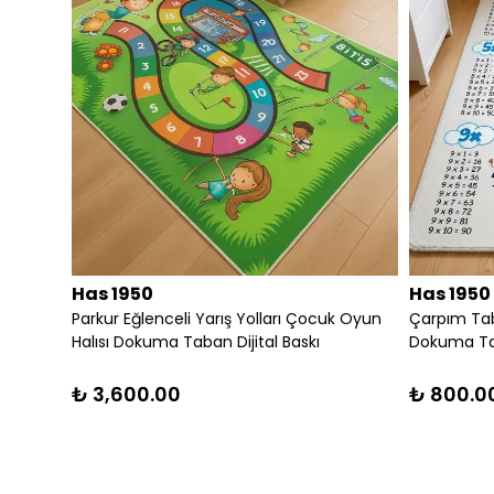
Has 1950
Has 195
ilim
RENKLİ PATCWORK DESEN MODERN HALI
Parkur Eğl
DEKORATİF KİLİM
Halısı Dok
₺ 3,680.00
₺ 3,600