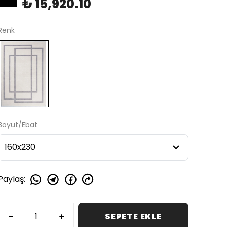
₺ 15,920.10
Renk
Boyut/Ebat
Paylaş
:
SEPETE EKLE