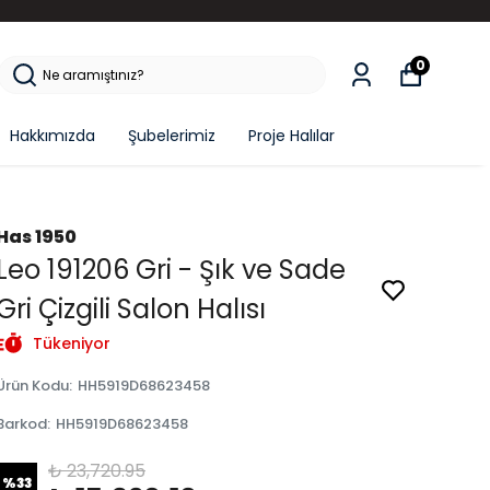
0
Hakkımızda
Şubelerimiz
Proje Halılar
Has 1950
Leo 191206 Gri - Şık ve Sade
Gri Çizgili Salon Halısı
Tükeniyor
Ürün Kodu
:
HH5919D68623458
Barkod
:
HH5919D68623458
₺ 23,720.95
%
33