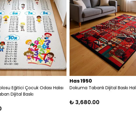
0
Has 1950
enceli Yarış Yolları Çocuk Oyun
Çarpım Tablosu Eğitici Çocuk O
uma Taban Dijital Baskı
Dokuma Taban Dijital Baskı
.00
₺ 800.00