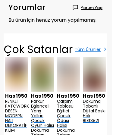
Yorumlar
Yorum Yap
Bu ürün için henüz yorum yapılmamış.
Çok Satanlar
Tüm Ürünler
0
Has 1950
Has 1950
Has 1950
Has 1950
Has 1950
RENKLİ
Parkur
Çarpım
Dokuma
Etnik
PATCWORK
Eğlenceli
Tablosu
Tabanlı
Desen
DESEN
Yarış
Eğitici
Dijital Baskı
Motifli
MODERN
Yolları
Çocuk
Halı
Dekoratif
HALI
Çocuk
Odası
BLG3821
Halı Kilim
DEKORATİF
Oyun Halısı
Halısı
KİLİM
Dokuma
Dokuma