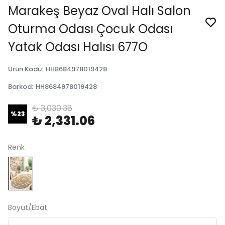
Marakeş Beyaz Oval Halı Salon
Oturma Odası Çocuk Odası
Yatak Odası Halısı 677O
Ürün Kodu
:
HH8684978019428
Barkod
:
HH8684978019428
₺ 3,030.38
%
23
₺ 2,331.06
Renk
Boyut/Ebat