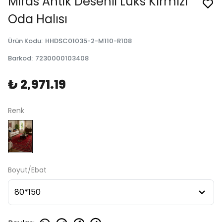
Miras Antik Desenli Lüks Kırmızı
Oda Halısı
Ürün Kodu
:
HHDSC01035-2-M110-R108
Barkod
:
7230000103408
₺ 2,971.19
Renk
Boyut/Ebat