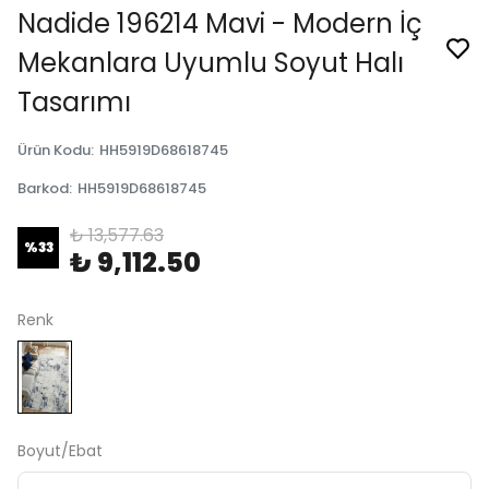
Nadide 196214 Mavi - Modern İç
Mekanlara Uyumlu Soyut Halı
Tasarımı
Ürün Kodu
:
HH5919D68618745
Barkod
:
HH5919D68618745
₺ 13,577.63
%
33
₺ 9,112.50
Renk
Boyut/Ebat