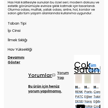
Has Halı kalitesiyle sunulan bu özel seri; modern dokusu ve
estetik görünümüyle evinize şıklık katmak için tasarlandı.
Oturma odası, mutfak, yatak odası, antre, hol, koridor ve
salon gibi tüm yaşam alanlarında kullanıma uygundur.
Taban Tipi
İp Cinsi
İlmek Sıklığı
Hav Yüksekliği
Devamını
Çok
Göster
Tüm
Satanla
Ürünler
Yorum
Yorumlar
Yap
Bu ürün için henüz
Has 1950
Has 1950
Has 1950
Has 1950
Has 1950
Has 1950
Has 1950
Has 1950
yorum yapılmamış.
Parkur
Çarpım
Dokuma
Etnik
RENKLİ
Parkur
Çarpım
Do
Eğlenceli
Tablosu
Tabanlı
Desen
PATCWORK
Eğlenceli
Tablosu
Tab
Yarış
Eğitici
Dijital
Motifli
DESEN
Yarış
Eğitici
Diji
Yolları
Çocuk
Baskı
Dekoratif
MODERN
Yolları
Çocuk
Bas