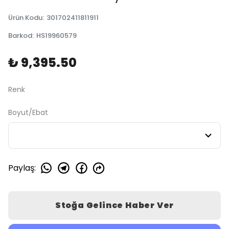
Ürün Kodu
:
301702411811911
Barkod
:
HS19960579
₺ 9,395.50
Renk
Boyut/Ebat
Paylaş
:
Stoğa Gelince Haber Ver