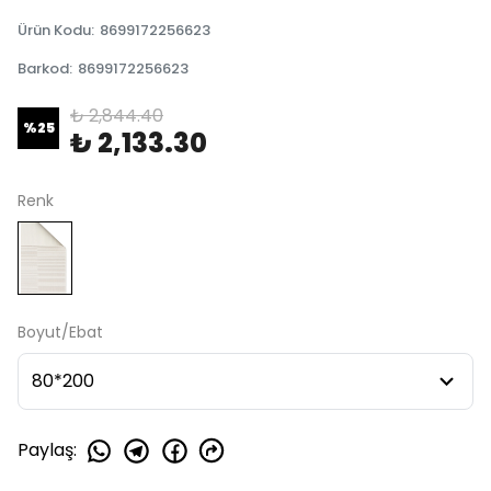
Ürün Kodu
:
8699172256623
Barkod
:
8699172256623
₺ 2,844.40
%
25
₺ 2,133.30
Renk
Boyut/Ebat
Paylaş
: