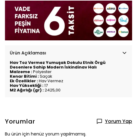
Ürün Açıklaması
Hav Toz Vermez Yumuşak Dokulu Etnik Örgü
Desenlere Sahip Modern İskindinav Halı
Malzeme :
Polyester
Kenar Bitimi :
Saçak
Ek Özellikler :
Hav Vermez
Hav Yüksekliği :
17
M2 Ağırlığı (gr) :
2425,00
Yorumlar
Yorum Yap
Bu ürün için henüz yorum yapılmamış.