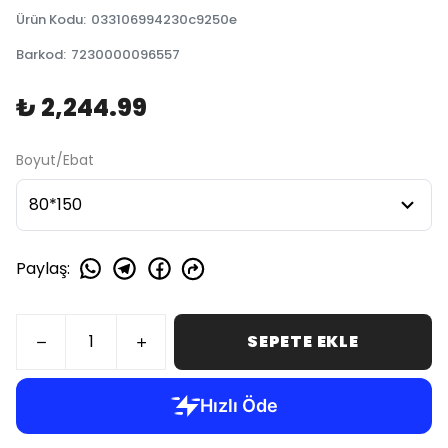
Ürün Kodu
:
033106994230c9250e
Barkod
:
7230000096557
₺ 2,244.99
Boyut/Ebat
Paylaş
:
SEPETE EKLE