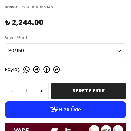
Barkod
:
7230000096946
₺ 2,244.00
Boyut/Ebat
Paylaş
:
SEPETE EKLE