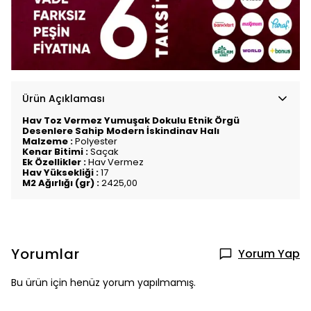
Ürün Açıklaması
Hav Toz Vermez Yumuşak Dokulu Etnik Örgü
Desenlere Sahip Modern İskindinav Halı
Malzeme :
Polyester
Kenar Bitimi :
Saçak
Ek Özellikler :
Hav Vermez
Hav Yüksekliği :
17
M2 Ağırlığı (gr) :
2425,00
Yorumlar
Yorum Yap
Bu ürün için henüz yorum yapılmamış.