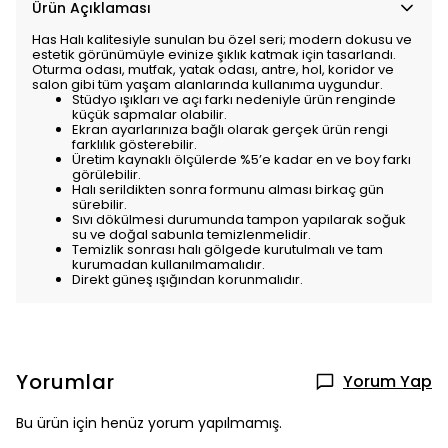
Ürün Açıklaması
Has Halı kalitesiyle sunulan bu özel seri; modern dokusu ve
estetik görünümüyle evinize şıklık katmak için tasarlandı.
Oturma odası, mutfak, yatak odası, antre, hol, koridor ve
salon gibi tüm yaşam alanlarında kullanıma uygundur.
Stüdyo ışıkları ve açı farkı nedeniyle ürün renginde
küçük sapmalar olabilir.
Ekran ayarlarınıza bağlı olarak gerçek ürün rengi
farklılık gösterebilir.
Üretim kaynaklı ölçülerde %5’e kadar en ve boy farkı
görülebilir.
Halı serildikten sonra formunu alması birkaç gün
sürebilir.
Sıvı dökülmesi durumunda tampon yapılarak soğuk
su ve doğal sabunla temizlenmelidir.
Temizlik sonrası halı gölgede kurutulmalı ve tam
kurumadan kullanılmamalıdır.
Direkt güneş ışığından korunmalıdır.
Yorumlar
Yorum Yap
Bu ürün için henüz yorum yapılmamış.