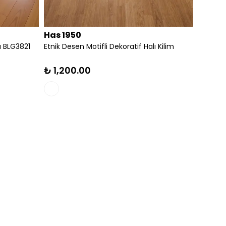
Has 1950
rış Yolları Çocuk Oyun
Çarpım Tablosu Eğitici Çocuk Odası Halı
Dijital Baskı
Dokuma Taban Dijital Baskı
₺ 800.00