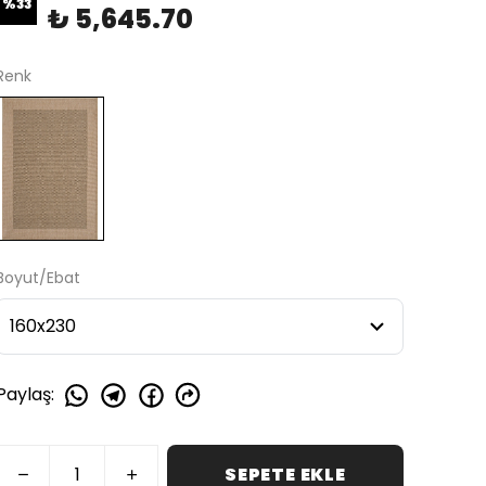
%
33
₺ 5,645.70
Renk
Boyut/Ebat
Paylaş
:
SEPETE EKLE