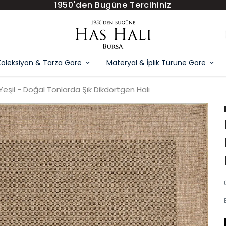
1950'den Bugüne Tercihiniz
Koleksiyon & Tarza Göre
Materyal & İplik Türüne Göre
eşil - Doğal Tonlarda Şık Dikdörtgen Halı