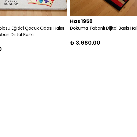
Has 1950
Has 1950
RENKLİ PATCWORK DESEN MODERN HALI
Parkur Eğlenceli Ya
DEKORATİF KİLİM
Halısı Dokuma Taban 
₺ 3,680.00
₺ 3,600.00