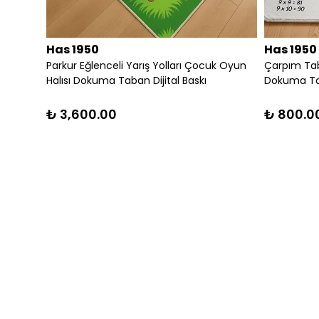
Has 1950
Baskı Halı BLG3821
Etnik Desen Motifli Dekoratif Halı Kilim
₺ 1,200.00