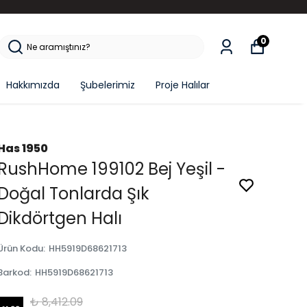
0
Hakkımızda
Şubelerimiz
Proje Halılar
Has 1950
RushHome 199102 Bej Yeşil -
Doğal Tonlarda Şık
Dikdörtgen Halı
Ürün Kodu
:
HH5919D68621713
Barkod
:
HH5919D68621713
₺ 8,412.09