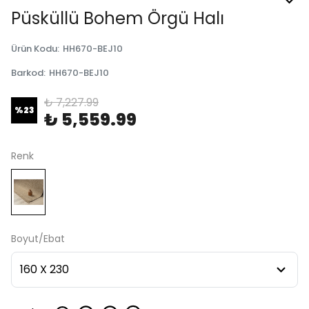
Püsküllü Bohem Örgü Halı
Ürün Kodu
:
HH670-BEJ10
Barkod
:
HH670-BEJ10
₺ 7,227.99
%
23
₺ 5,559.99
Renk
Boyut/Ebat