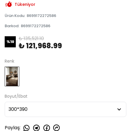
Tükeniyor
Ürün Kodu
:
8699172272586
Barkod
:
8699172272586
₺ 135,521.10
%
10
₺ 121,968.99
Renk
Boyut/Ebat
Paylaş
: