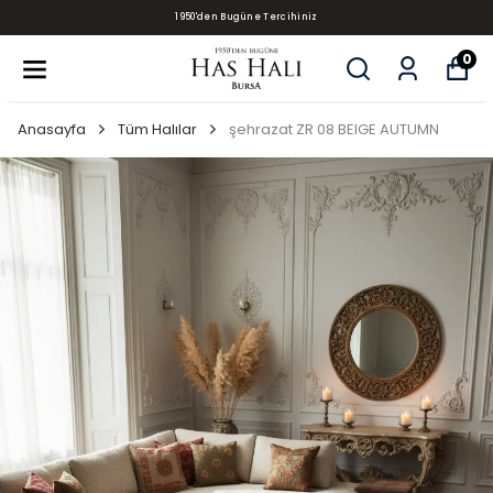
1950'den Bugüne Tercihiniz
0
Anasayfa
Tüm Halılar
şehrazat ZR 08 BEIGE AUTUMN