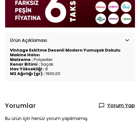
Ürün Açıklaması
Vintage Eskitme Desenli Modern Yumuşak Dokulu
Makine Halısı
Malzeme :
Polyester
Kenar Bitimi :
Saçak
Hav Yüksekliği :
8
M2 Ağırlığı (gr) :
1900,00
Yorumlar
Yorum Yap
Bu ürün için henüz yorum yapılmamış.