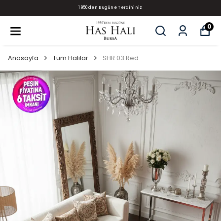
1950'den Bugüne Tercihiniz
0
Anasayfa
Tüm Halılar
SHR 03 Red