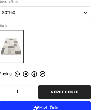
Boyut/Ebat
Renk
Paylaş
:
SEPETE EKLE