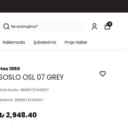
0
Hakkımızda
Şubelerimiz
Proje Halılar
Has 1950
SOSLO OSL 07 GREY
Ürün Kodu
:
8699172149307
Barkod
:
8699172149307
₺ 2,948.40