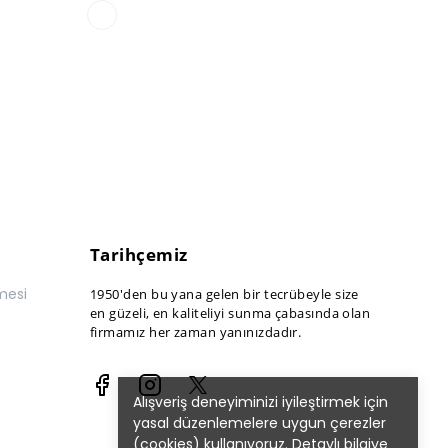
Tarihçemiz
mesi
1950'den bu yana gelen bir tecrübeyle size
en güzeli, en kaliteliyi sunma çabasında olan
firmamız her zaman yanınızdadır.
Alışveriş deneyiminizi iyileştirmek için
yasal düzenlemelere uygun çerezler
(cookies) kullanıyoruz. Detaylı bilgiye