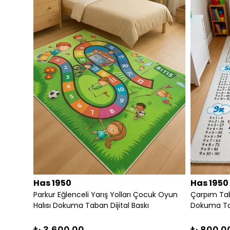
Has 1950
Has 1950
ALI
Parkur Eğlenceli Yarış Yolları Çocuk Oyun
Çarpım Tabl
Halısı Dokuma Taban Dijital Baskı
Dokuma Tab
₺ 3,600.00
₺ 800.0