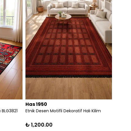
Has 1950
Has 1
ı BLG3821
Etnik Desen Motifli Dekoratif Halı Kilim
RENKLİ
DEKORAT
₺ 1,200.00
₺ 3,6