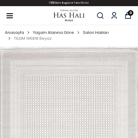
1950'den Bugüne Tercihiniz
0
Anasayfa
Yaşam Alanına Göre
Salon Halıları
TILSIM 196818 Beyaz