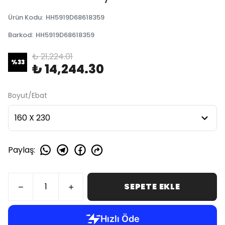
Ürün Kodu
:
HH5919D68618359
Barkod
:
HH5919D68618359
₺ 21,224.01
%
33
₺ 14,244.30
Boyut/Ebat
Paylaş
:
SEPETE EKLE