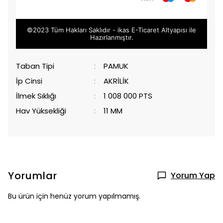
©2023 Tüm Hakları Saklıdır - ikas E-Ticaret
Altyapısı ile
Hazırlanmıştır.
Taban Tipi
:
PAMUK
İp Cinsi
:
AKRİLİK
İlmek Sıklığı
:
1 008 000 PTS
Hav Yüksekliği
:
11 MM
Yorumlar
Yorum Yap
Bu ürün için henüz yorum yapılmamış.