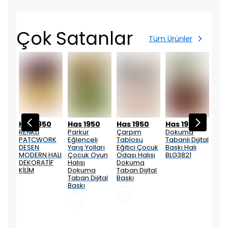
Çok Satanlar
Tüm Ürünler
0
Has 1950
Has 1950
Has 1950
Has 1950
Has
sen
RENKLİ
Parkur
Çarpım
Dokuma
Etni
PATCWORK
Eğlenceli
Tablosu
Tabanlı Dijital
Motif
 Halı
DESEN
Yarış Yolları
Eğitici Çocuk
Baskı Halı
Deko
MODERN HALI
Çocuk Oyun
Odası Halısı
BLG3821
Kili
DEKORATİF
Halısı
Dokuma
KİLİM
Dokuma
Taban Dijital
Taban Dijital
Baskı
Baskı