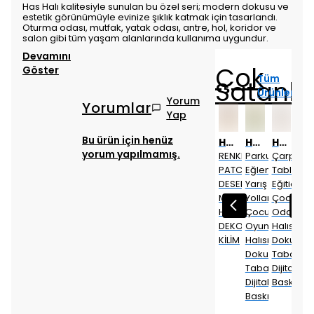
Has Halı kalitesiyle sunulan bu özel seri; modern dokusu ve
estetik görünümüyle evinize şıklık katmak için tasarlandı.
Oturma odası, mutfak, yatak odası, antre, hol, koridor ve
salon gibi tüm yaşam alanlarında kullanıma uygundur.
Devamını
Çok
Göster
Tüm
Satanla
Ürünler
Yorum
Yorumlar
Yap
Bu ürün için henüz
Has 1950
Has 1950
Has 1950
Has 1950
Has 1950
Has 1950
Has 1950
Has 1950
yorum yapılmamış.
Parkur
Çarpım
Dokuma
Etnik
RENKLİ
Parkur
Çarpım
Do
Eğlenceli
Tablosu
Tabanlı
Desen
PATCWORK
Eğlenceli
Tablosu
Tab
Yarış
Eğitici
Dijital
Motifli
DESEN
Yarış
Eğitici
Diji
Yolları
Çocuk
Baskı
Dekoratif
MODERN
Yolları
Çocuk
Bas
Çocuk
Odası
Halı
Halı
HALI
Çocuk
Odası
Hal
Oyun
Halısı
BLG3821
Kilim
DEKORATİF
Oyun
Halısı
BLG
Halısı
Dokuma
KİLİM
Halısı
Dokuma
Dokuma
Taban
Dokuma
Taban
Taban
Dijital
Taban
Dijital
Dijital
Baskı
Dijital
Baskı
Baskı
Baskı