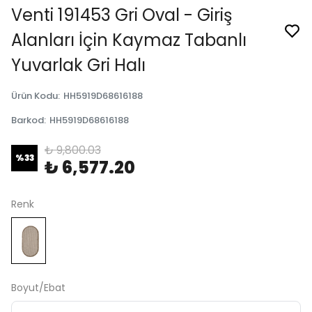
Venti 191453 Gri Oval - Giriş
Alanları İçin Kaymaz Tabanlı
Yuvarlak Gri Halı
Ürün Kodu
:
HH5919D68616188
Barkod
:
HH5919D68616188
₺ 9,800.03
%
33
₺ 6,577.20
Renk
Boyut/Ebat