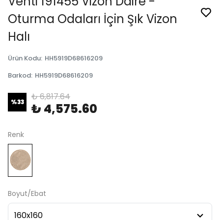
Venti 191455 Vizon Daire -
Oturma Odaları İçin Şık Vizon
Halı
Ürün Kodu
:
HH5919D68616209
Barkod
:
HH5919D68616209
₺ 6,817.64
%
33
₺ 4,575.60
Renk
Boyut/Ebat