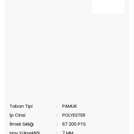
Taban Tipi
:
PAMUK
İp Cinsi
:
POLYESTER
İlmek Sıklığı
:
67 200 PTS
Hav Yüksekliği
:
7 MM