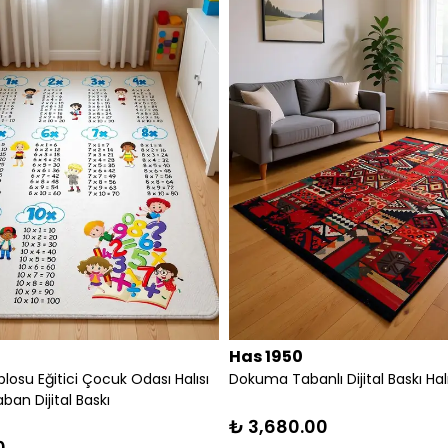
Has 1950
tal Baskı Halı BLG3821
Etnik Desen Motifli Dekoratif Halı Kilim
₺ 1,200.00