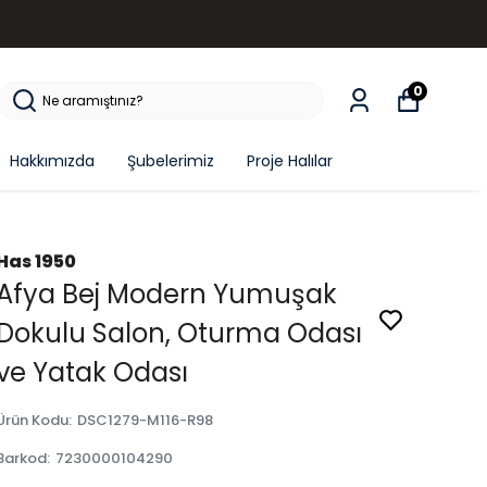
ARGO!
0
Hakkımızda
Şubelerimiz
Proje Halılar
Has 1950
Afya Bej Modern Yumuşak
Dokulu Salon, Oturma Odası
ve Yatak Odası
Ürün Kodu
:
DSC1279-M116-R98
Barkod
:
7230000104290