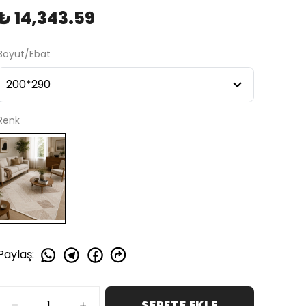
₺ 14,343.59
Boyut/Ebat
Renk
Paylaş
:
SEPETE EKLE