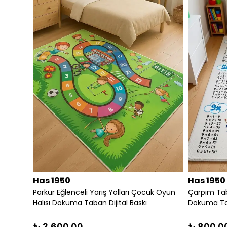
Has 1950
Has 1950
Çarpım Tablosu Eğitici Çocuk Odası Halısı
Dokuma Tabanlı Diji
Dokuma Taban Dijital Baskı
₺ 3,680.00
₺ 800.00