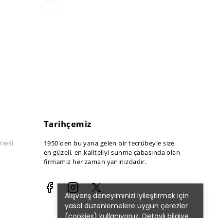
Tarihçemiz
mesi
1950'den bu yana gelen bir tecrübeyle size
en güzeli, en kaliteliyi sunma çabasında olan
firmamız her zaman yanınızdadır.
Alışveriş deneyiminizi iyileştirmek için
yasal düzenlemelere uygun çerezler
(cookies) kullanıyoruz. Detaylı bilgiye