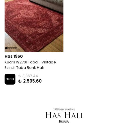
Has 1950
Kuars 192701 Taba - Vintage
Esintili Taba Renk Halı
₺ 3,867.44
%
33
₺ 2,595.60