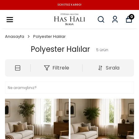
ÜCRETSİZ KARGO!
0
Anasayfa
Polyester Halılar
Polyester Halılar
5
ürün
Filtrele
Sırala