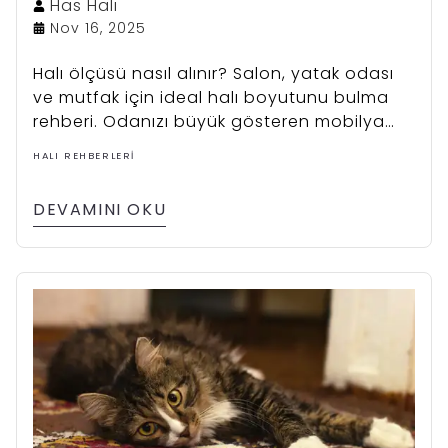
Has
Halı
Nov 16, 2025
Halı ölçüsü nasıl alınır? Salon, yatak odası
ve mutfak için ideal halı boyutunu bulma
rehberi. Odanızı büyük gösteren mobilya
yerleşim hileleri Has Halı'da!
HALI REHBERLERI
DEVAMINI OKU