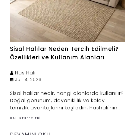
Sisal Halılar Neden Tercih Edilmeli?
Özellikleri ve Kullanım Alanları
Has
Halı
Jul 14, 2026
Sisal halılar nedir, hangi alanlarda kullanılır?
Doğal görünüm, dayanıklılık ve kolay
temizlik avantajlarını keşfedin, Hashalı'nın
sisal halı koleksiyonunu inceleyin.
HALI REHBERLERI
DEVAMINI OKU