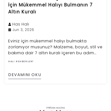
İçin Mükemmel Halıyı Bulmanın 7
Altın Kuralı
Has
Halı
Jun 3, 2026
Eviniz için mükemmel halıyı bulmakta
zorlanıyor musunuz? Malzeme, boyut, stil ve
bakıma dair 7 altın kuralı içeren bu adım
adım halı seçim rehberi ile kararınızı
HALI REHBERLERI
kolaylaştırın. Has Halı uzmanlığıyla doğru
seçimi yapın!
DEVAMINI OKU