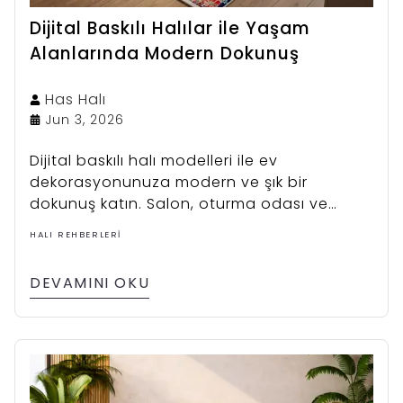
Dijital Baskılı Halılar ile Yaşam
Alanlarında Modern Dokunuş
Has
Halı
Jun 3, 2026
Dijital baskılı halı modelleri ile ev
dekorasyonunuza modern ve şık bir
dokunuş katın. Salon, oturma odası ve
yatak odaları için özel tasarlanan modern
HALI REHBERLERI
halılar; canlı renkleri, zengin desen
seçenekleri ve kolay temizlenebilir yapısıyla
DEVAMINI OKU
yaşam alanlarınıza estetik ve konfor sunar.