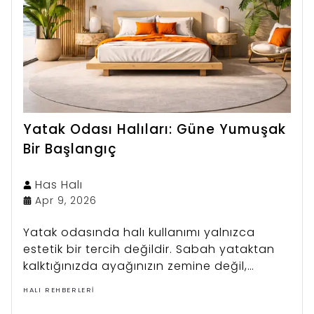
Yatak Odası Halıları: Güne Yumuşak
Bir Başlangıç
Has
Halı
Apr 9, 2026
Yatak odasında halı kullanımı yalnızca
estetik bir tercih değildir. Sabah yataktan
kalktığınızda ayağınızın zemine değil,
yumuşak bir halıya basması günün
HALI REHBERLERI
başlangıcını bile değiştirir.