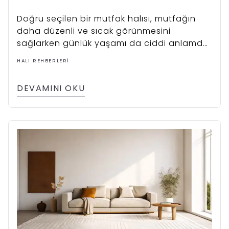
Doğru seçilen bir mutfak halısı, mutfağın
daha düzenli ve sıcak görünmesini
sağlarken günlük yaşamı da ciddi anlamda
kolaylaştırır.
HALI REHBERLERI
DEVAMINI OKU