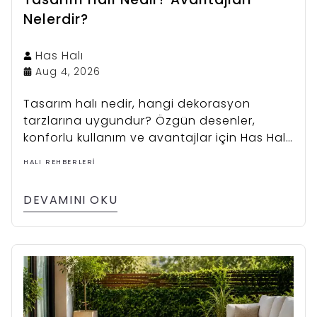
Nelerdir?
Has
Halı
Aug 4, 2026
Tasarım halı nedir, hangi dekorasyon
tarzlarına uygundur? Özgün desenler,
konforlu kullanım ve avantajlar için Has Halı
koleksiyonunu inceleyin.
HALI REHBERLERI
DEVAMINI OKU