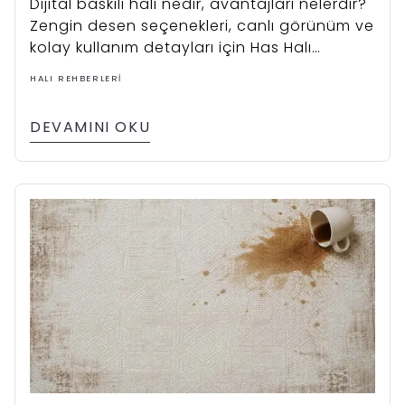
Dijital baskılı halı nedir, avantajları nelerdir?
Zengin desen seçenekleri, canlı görünüm ve
kolay kullanım detayları için Has Halı
rehberini inceleyin.
HALI REHBERLERI
DEVAMINI OKU