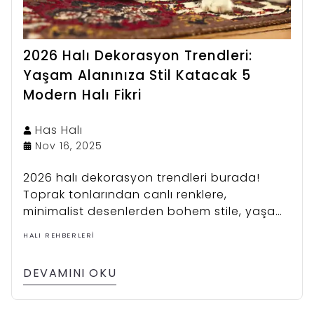
2026 Halı Dekorasyon Trendleri:
Yaşam Alanınıza Stil Katacak 5
Modern Halı Fikri
Has
Halı
Nov 16, 2025
2026 halı dekorasyon trendleri burada!
Toprak tonlarından canlı renklere,
minimalist desenlerden bohem stile, yaşam
alanınızı dönüştürecek 5 modern fikri
HALI REHBERLERI
keşfedin.
DEVAMINI OKU