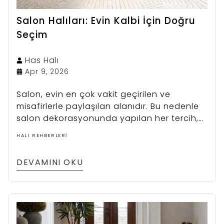
Salon Halıları: Evin Kalbi İçin Doğru
Seçim
Has
Halı
Apr 9, 2026
Salon, evin en çok vakit geçirilen ve
misafirlerle paylaşılan alanıdır. Bu nedenle
salon dekorasyonunda yapılan her tercih,
evin genel atmosferini doğrudan etkiler.
HALI REHBERLERI
DEVAMINI OKU