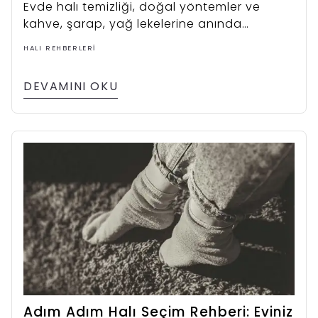
Evde halı temizliği, doğal yöntemler ve
kahve, şarap, yağ lekelerine anında
müdahale için uzman rehberimizi keşfedin.
HALI REHBERLERI
DEVAMINI OKU
Adım Adım Halı Seçim Rehberi: Eviniz