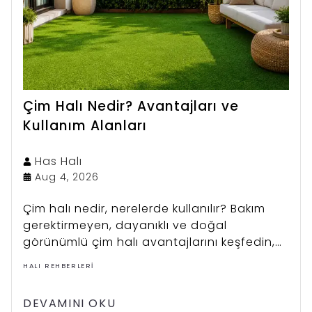
Çim Halı Nedir? Avantajları ve
Kullanım Alanları
Has
Halı
Aug 4, 2026
Çim halı nedir, nerelerde kullanılır? Bakım
gerektirmeyen, dayanıklı ve doğal
görünümlü çim halı avantajlarını keşfedin,
Has Halı koleksiyonunu inceleyin.
HALI REHBERLERI
DEVAMINI OKU