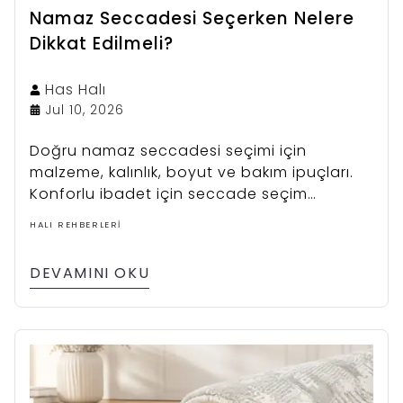
Namaz Seccadesi Seçerken Nelere
Dikkat Edilmeli?
Has
Halı
Jul 10, 2026
Doğru namaz seccadesi seçimi için
malzeme, kalınlık, boyut ve bakım ipuçları.
Konforlu ibadet için seccade seçim
rehberimizi inceleyin.
HALI REHBERLERI
DEVAMINI OKU