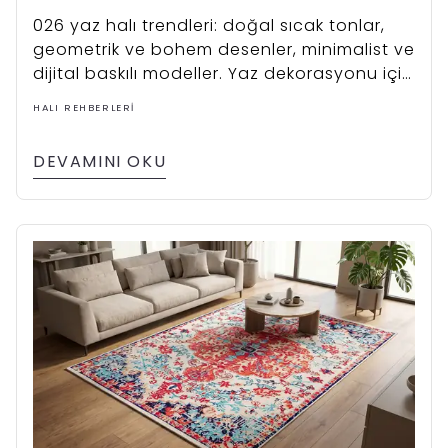
026 yaz halı trendleri: doğal sıcak tonlar,
geometrik ve bohem desenler, minimalist ve
dijital baskılı modeller. Yaz dekorasyonu için
doğru halı seçimi rehberi.
HALI REHBERLERI
DEVAMINI OKU