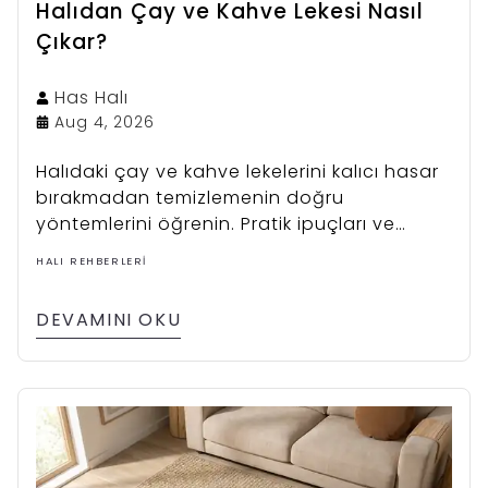
Halıdan Çay ve Kahve Lekesi Nasıl
Çıkar?
Has
Halı
Aug 4, 2026
Halıdaki çay ve kahve lekelerini kalıcı hasar
bırakmadan temizlemenin doğru
yöntemlerini öğrenin. Pratik ipuçları ve
kaçınılması gereken hatalar için okumaya
HALI REHBERLERI
devam edin.
DEVAMINI OKU